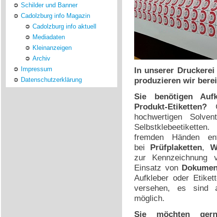
Schilder und Banner
Cadolzburg info Magazin
Cadolzburg info aktuell
Mediadaten
Kleinanzeigen
Archiv
Impressum
In unserer Druckerei
produzieren wir berei
Datenschutzerklärung
Sie benötigen Aufk
Produkt-Etiketten?
G
hochwertigen Solvent
Selbstklebeetiketten
fremden Händen ent
bei
Prüfplaketten
,
W
zur Kennzeichnung 
Einsatz von
Dokument
Aufkleber oder Etiket
versehen, es sind a
möglich.
Sie möchten gern