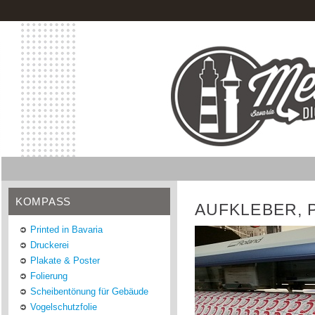
KOMPASS
AUFKLEBER, 
Printed in Bavaria
Druckerei
Plakate & Poster
Folierung
Scheibentönung für Gebäude
Vogelschutzfolie